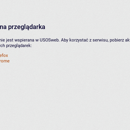
na przeglądarka
nie jest wspierana w USOSweb. Aby korzystać z serwisu, pobierz ak
ych przeglądarek:
refox
hrome