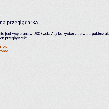
na przeglądarka
nie jest wspierana w USOSweb. Aby korzystać z serwisu, pobierz ak
ych przeglądarek:
refox
hrome