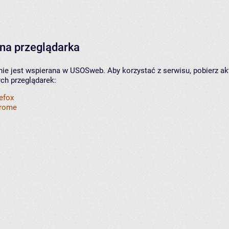
na przeglądarka
nie jest wspierana w USOSweb. Aby korzystać z serwisu, pobierz ak
ych przeglądarek:
refox
hrome