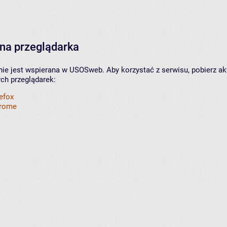
na przeglądarka
nie jest wspierana w USOSweb. Aby korzystać z serwisu, pobierz ak
ych przeglądarek:
refox
hrome