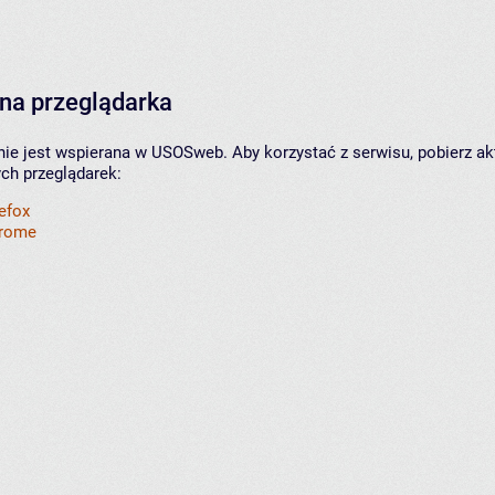
na przeglądarka
nie jest wspierana w USOSweb. Aby korzystać z serwisu, pobierz ak
ych przeglądarek:
refox
hrome