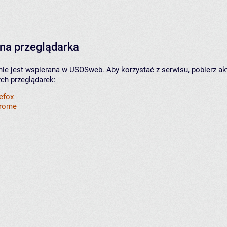
na przeglądarka
nie jest wspierana w USOSweb. Aby korzystać z serwisu, pobierz ak
ych przeglądarek:
refox
hrome