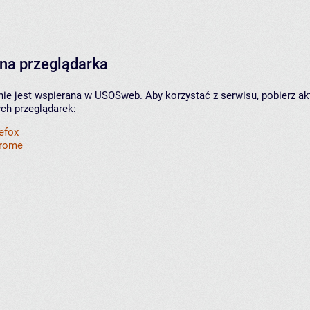
na przeglądarka
nie jest wspierana w USOSweb. Aby korzystać z serwisu, pobierz ak
ych przeglądarek:
refox
hrome