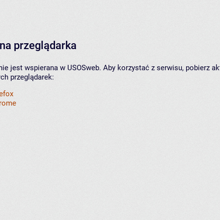
na przeglądarka
nie jest wspierana w USOSweb. Aby korzystać z serwisu, pobierz ak
ych przeglądarek:
refox
hrome