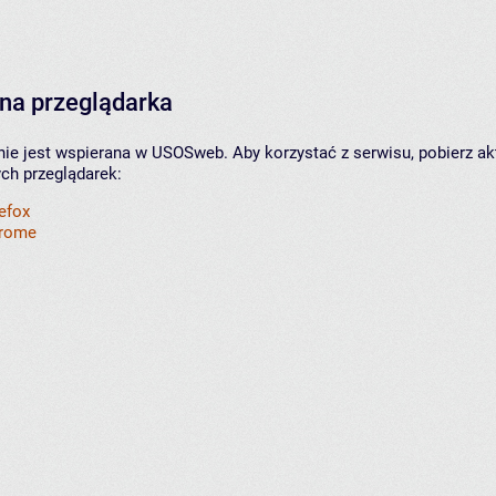
na przeglądarka
nie jest wspierana w USOSweb. Aby korzystać z serwisu, pobierz ak
ych przeglądarek:
refox
hrome