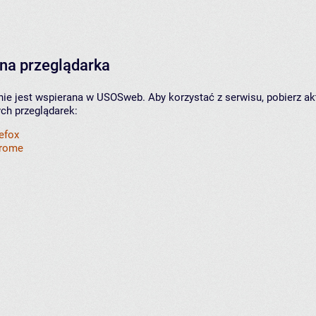
na przeglądarka
nie jest wspierana w USOSweb. Aby korzystać z serwisu, pobierz ak
ych przeglądarek:
refox
hrome