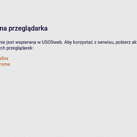
na przeglądarka
nie jest wspierana w USOSweb. Aby korzystać z serwisu, pobierz ak
ych przeglądarek:
refox
hrome