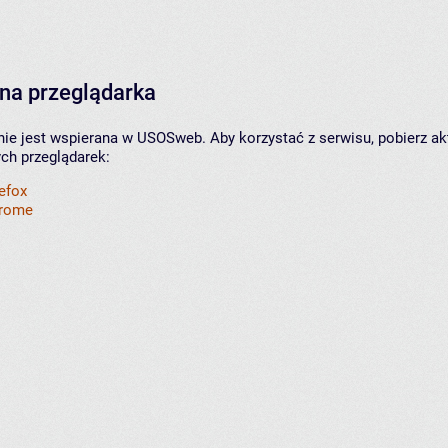
na przeglądarka
nie jest wspierana w USOSweb. Aby korzystać z serwisu, pobierz ak
ych przeglądarek:
refox
hrome