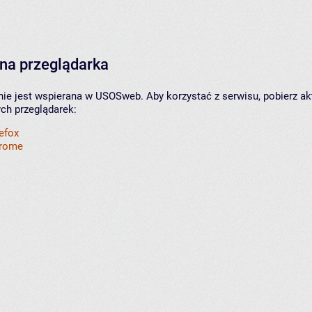
na przeglądarka
nie jest wspierana w USOSweb. Aby korzystać z serwisu, pobierz ak
ych przeglądarek:
refox
hrome