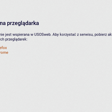
na przeglądarka
nie jest wspierana w USOSweb. Aby korzystać z serwisu, pobierz ak
ych przeglądarek:
refox
hrome