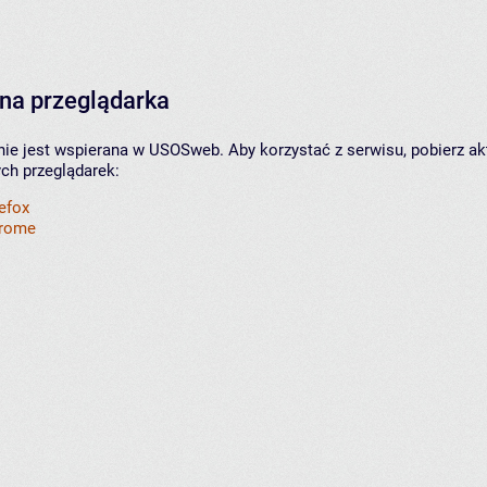
na przeglądarka
nie jest wspierana w USOSweb. Aby korzystać z serwisu, pobierz ak
ych przeglądarek:
refox
hrome