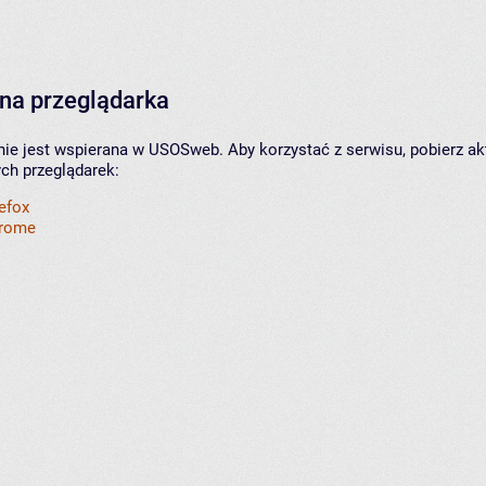
na przeglądarka
nie jest wspierana w USOSweb. Aby korzystać z serwisu, pobierz ak
ych przeglądarek:
refox
hrome