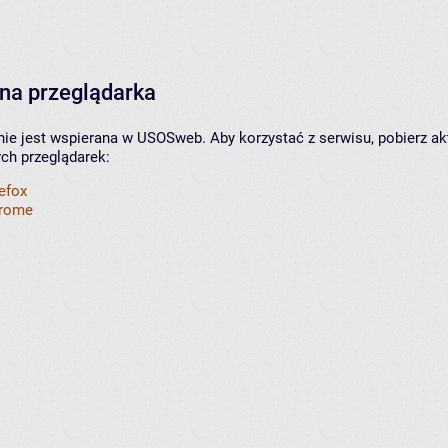
na przeglądarka
nie jest wspierana w USOSweb. Aby korzystać z serwisu, pobierz ak
ych przeglądarek:
refox
hrome