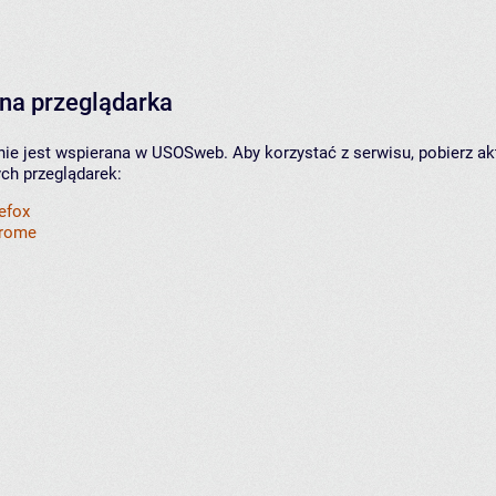
na przeglądarka
nie jest wspierana w USOSweb. Aby korzystać z serwisu, pobierz ak
ych przeglądarek:
refox
hrome