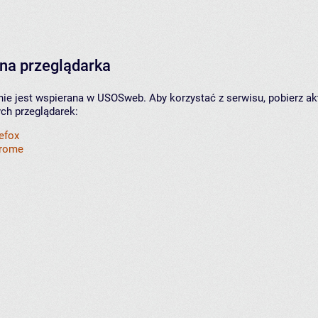
na przeglądarka
nie jest wspierana w USOSweb. Aby korzystać z serwisu, pobierz ak
ych przeglądarek:
refox
hrome