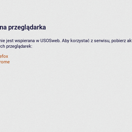
na przeglądarka
nie jest wspierana w USOSweb. Aby korzystać z serwisu, pobierz ak
ych przeglądarek:
refox
hrome