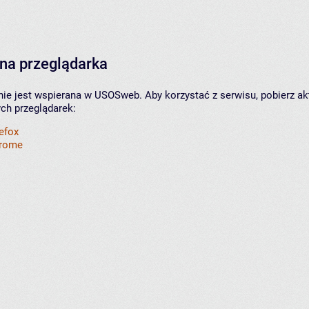
na przeglądarka
nie jest wspierana w USOSweb. Aby korzystać z serwisu, pobierz ak
ych przeglądarek:
refox
hrome