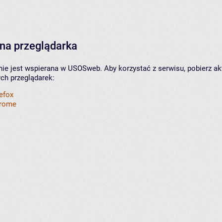
na przeglądarka
nie jest wspierana w USOSweb. Aby korzystać z serwisu, pobierz ak
ych przeglądarek:
refox
hrome