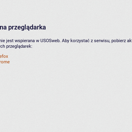
na przeglądarka
nie jest wspierana w USOSweb. Aby korzystać z serwisu, pobierz ak
ych przeglądarek:
refox
hrome