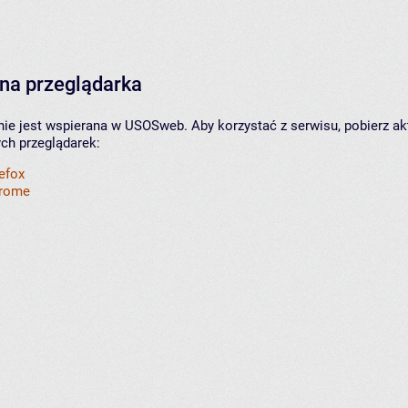
na przeglądarka
nie jest wspierana w USOSweb. Aby korzystać z serwisu, pobierz ak
ych przeglądarek:
refox
hrome