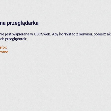
na przeglądarka
nie jest wspierana w USOSweb. Aby korzystać z serwisu, pobierz ak
ych przeglądarek:
refox
hrome