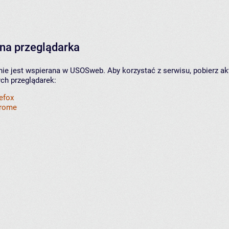
na przeglądarka
nie jest wspierana w USOSweb. Aby korzystać z serwisu, pobierz ak
ych przeglądarek:
refox
hrome