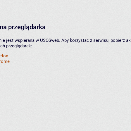
na przeglądarka
nie jest wspierana w USOSweb. Aby korzystać z serwisu, pobierz ak
ych przeglądarek:
refox
hrome