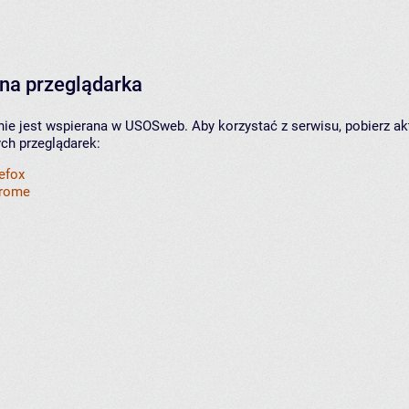
na przeglądarka
nie jest wspierana w USOSweb. Aby korzystać z serwisu, pobierz ak
ych przeglądarek:
refox
hrome