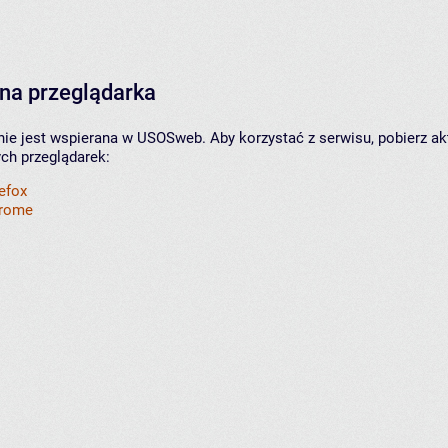
na przeglądarka
nie jest wspierana w USOSweb. Aby korzystać z serwisu, pobierz ak
ych przeglądarek:
refox
hrome