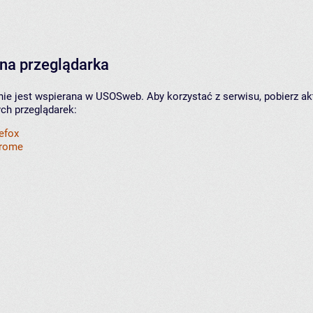
na przeglądarka
nie jest wspierana w USOSweb. Aby korzystać z serwisu, pobierz ak
ych przeglądarek:
refox
hrome