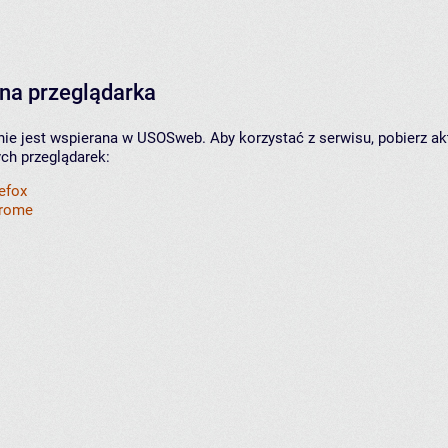
na przeglądarka
nie jest wspierana w USOSweb. Aby korzystać z serwisu, pobierz ak
ych przeglądarek:
refox
hrome