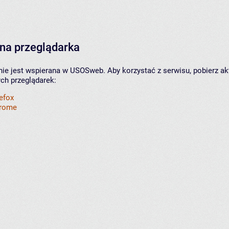
na przeglądarka
nie jest wspierana w USOSweb. Aby korzystać z serwisu, pobierz ak
ych przeglądarek:
refox
hrome