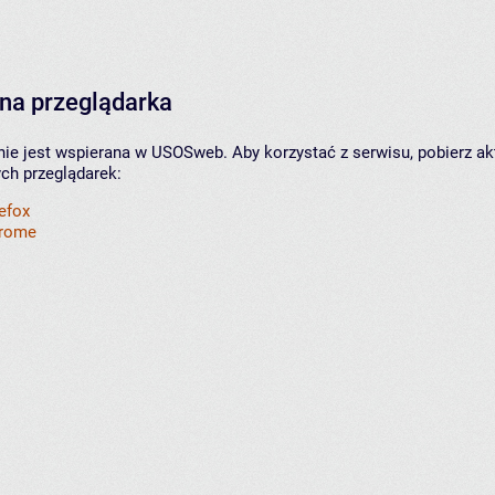
na przeglądarka
nie jest wspierana w USOSweb. Aby korzystać z serwisu, pobierz ak
ych przeglądarek:
refox
hrome