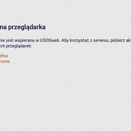
na przeglądarka
nie jest wspierana w USOSweb. Aby korzystać z serwisu, pobierz ak
ych przeglądarek:
refox
hrome