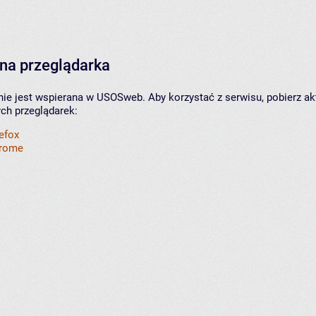
na przeglądarka
nie jest wspierana w USOSweb. Aby korzystać z serwisu, pobierz ak
ych przeglądarek:
refox
hrome