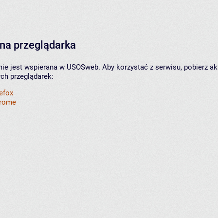
na przeglądarka
nie jest wspierana w USOSweb. Aby korzystać z serwisu, pobierz ak
ych przeglądarek:
refox
hrome