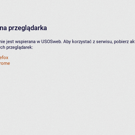
na przeglądarka
nie jest wspierana w USOSweb. Aby korzystać z serwisu, pobierz ak
ych przeglądarek:
refox
hrome