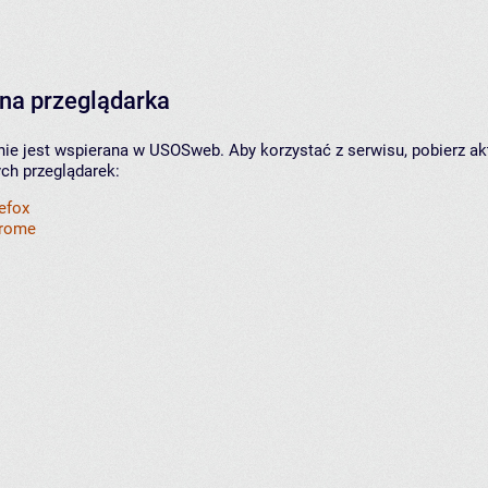
na przeglądarka
nie jest wspierana w USOSweb. Aby korzystać z serwisu, pobierz ak
ych przeglądarek:
refox
hrome