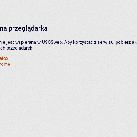
na przeglądarka
nie jest wspierana w USOSweb. Aby korzystać z serwisu, pobierz ak
ych przeglądarek:
refox
hrome