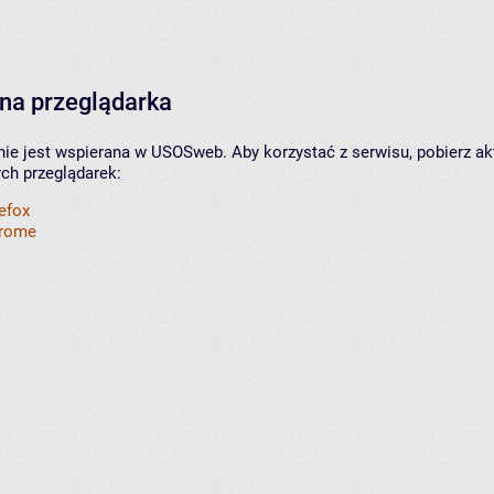
na przeglądarka
nie jest wspierana w USOSweb. Aby korzystać z serwisu, pobierz ak
ych przeglądarek:
refox
hrome