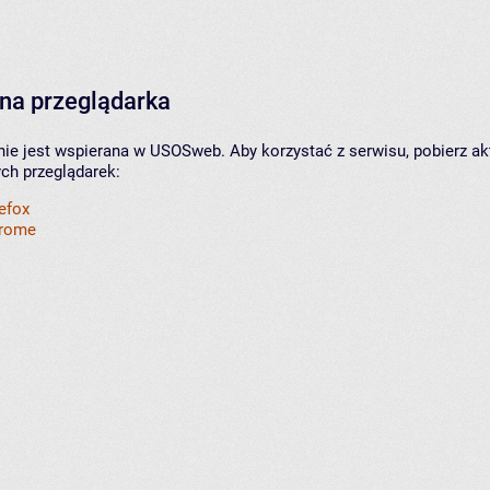
na przeglądarka
nie jest wspierana w USOSweb. Aby korzystać z serwisu, pobierz ak
ych przeglądarek:
refox
hrome