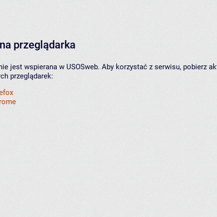
na przeglądarka
nie jest wspierana w USOSweb. Aby korzystać z serwisu, pobierz ak
ych przeglądarek:
refox
hrome