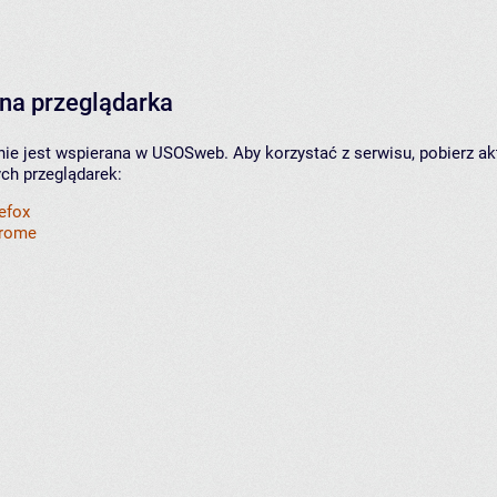
na przeglądarka
nie jest wspierana w USOSweb. Aby korzystać z serwisu, pobierz ak
ych przeglądarek:
refox
hrome