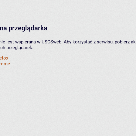
na przeglądarka
nie jest wspierana w USOSweb. Aby korzystać z serwisu, pobierz ak
ych przeglądarek:
refox
hrome