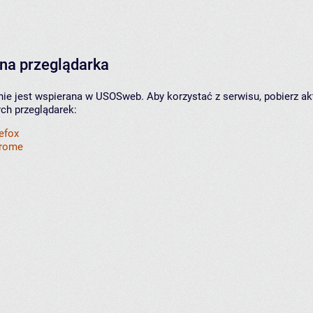
na przeglądarka
nie jest wspierana w USOSweb. Aby korzystać z serwisu, pobierz ak
ych przeglądarek:
refox
hrome