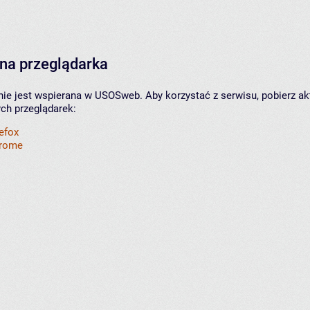
na przeglądarka
nie jest wspierana w USOSweb. Aby korzystać z serwisu, pobierz ak
ych przeglądarek:
refox
hrome