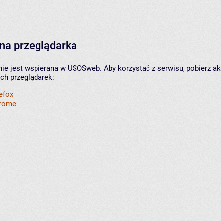
na przeglądarka
nie jest wspierana w USOSweb. Aby korzystać z serwisu, pobierz ak
ych przeglądarek:
refox
hrome