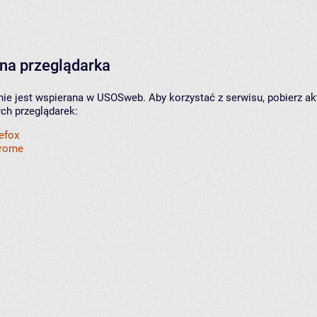
na przeglądarka
nie jest wspierana w USOSweb. Aby korzystać z serwisu, pobierz ak
ych przeglądarek:
refox
hrome