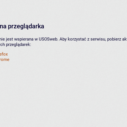
na przeglądarka
nie jest wspierana w USOSweb. Aby korzystać z serwisu, pobierz ak
ych przeglądarek:
refox
hrome