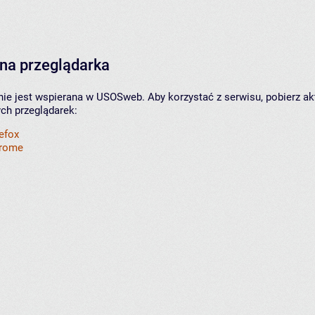
na przeglądarka
nie jest wspierana w USOSweb. Aby korzystać z serwisu, pobierz ak
ych przeglądarek:
refox
hrome